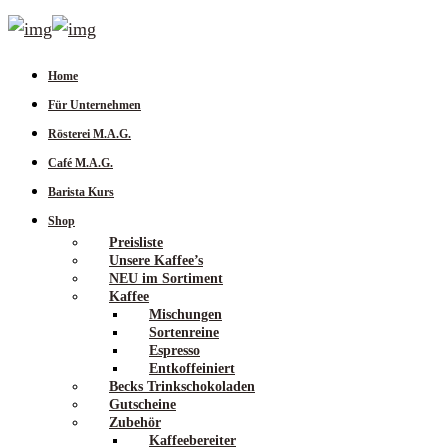
Home
Für Unternehmen
Rösterei M.A.G.
Café M.A.G.
Barista Kurs
Shop
Preisliste
Unsere Kaffee’s
NEU im Sortiment
Kaffee
Mischungen
Sortenreine
Espresso
Entkoffeiniert
Becks Trinkschokoladen
Gutscheine
Zubehör
Kaffeebereiter