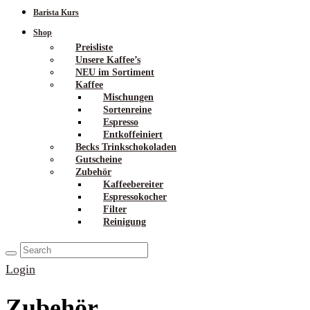
Barista Kurs
Shop
Preisliste
Unsere Kaffee’s
NEU im Sortiment
Kaffee
Mischungen
Sortenreine
Espresso
Entkoffeiniert
Becks Trinkschokoladen
Gutscheine
Zubehör
Kaffeebereiter
Espressokocher
Filter
Reinigung
Login
Zubehör