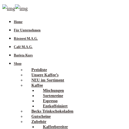
Home
Für Unternehmen
Rösterei M.A.G.
Café M.A.G.
Barista Kurs
Shop
Preisliste
Unsere Kaffee’s
NEU im Sortiment
Kaffee
Mischungen
Sortenreine
Espresso
Entkoffeiniert
Becks Trinkschokoladen
Gutscheine
Zubehör
Kaffeebereiter