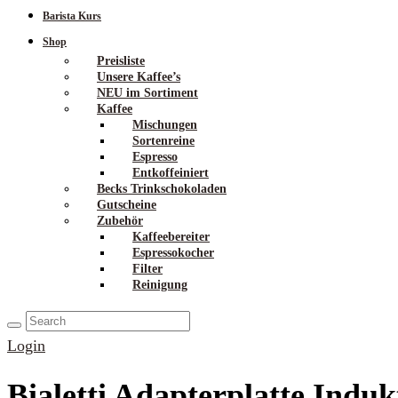
Barista Kurs
Shop
Preisliste
Unsere Kaffee’s
NEU im Sortiment
Kaffee
Mischungen
Sortenreine
Espresso
Entkoffeiniert
Becks Trinkschokoladen
Gutscheine
Zubehör
Kaffeebereiter
Espressokocher
Filter
Reinigung
Login
Bialetti Adapterplatte Indu