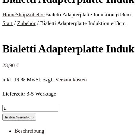
Home
Shop
Zubehör
Bialetti Adapterplatte Induktion ø13cm
Start
/
Zubehör
/ Bialetti Adapterplatte Induktion ø13cm
Bialetti Adapterplatte Indu
23,90
€
inkl. 19 % MwSt.
zzgl.
Versandkosten
Lieferzeit:
3-5 Werktage
Bialetti
Adapterplatte
In den Warenkorb
Induktion
Beschreibung
ø13cm