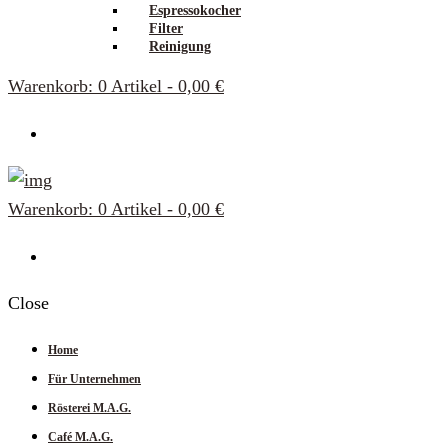
Espressokocher
Filter
Reinigung
Warenkorb:
0 Artikel
-
0,00 €
Warenkorb:
0 Artikel
-
0,00 €
Close
Home
Für Unternehmen
Rösterei M.A.G.
Café M.A.G.