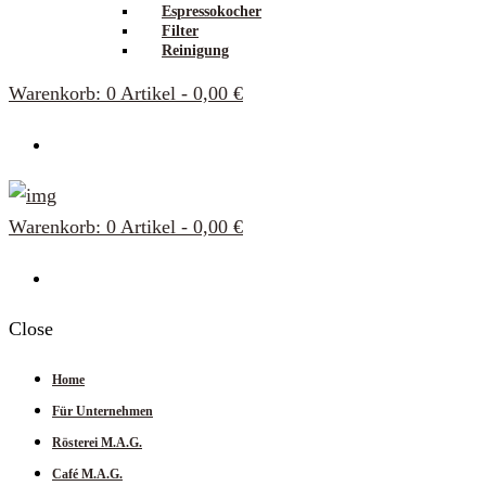
Espressokocher
Filter
Reinigung
Warenkorb:
0 Artikel
-
0,00 €
Warenkorb:
0 Artikel
-
0,00 €
Close
Home
Für Unternehmen
Rösterei M.A.G.
Café M.A.G.