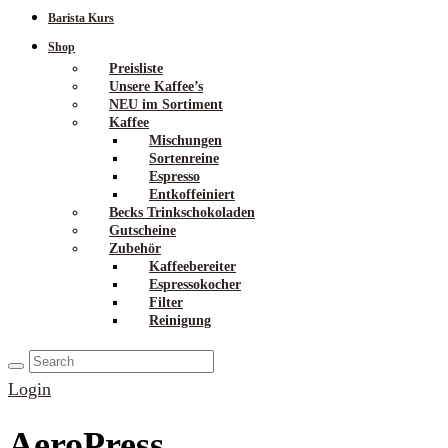
Barista Kurs
Shop
Preisliste
Unsere Kaffee’s
NEU im Sortiment
Kaffee
Mischungen
Sortenreine
Espresso
Entkoffeiniert
Becks Trinkschokoladen
Gutscheine
Zubehör
Kaffeebereiter
Espressokocher
Filter
Reinigung
Login
AeroPress