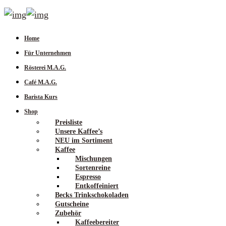
Home
Für Unternehmen
Rösterei M.A.G.
Café M.A.G.
Barista Kurs
Shop
Preisliste
Unsere Kaffee’s
NEU im Sortiment
Kaffee
Mischungen
Sortenreine
Espresso
Entkoffeiniert
Becks Trinkschokoladen
Gutscheine
Zubehör
Kaffeebereiter