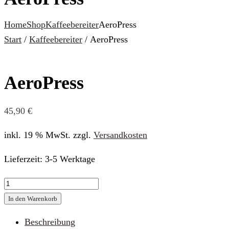
Home
Shop
Kaffeebereiter
AeroPress
Start
/
Kaffeebereiter
/ AeroPress
AeroPress
45,90
€
inkl. 19 % MwSt.
zzgl.
Versandkosten
Lieferzeit:
3-5 Werktage
AeroPress
Menge
In den Warenkorb
Beschreibung